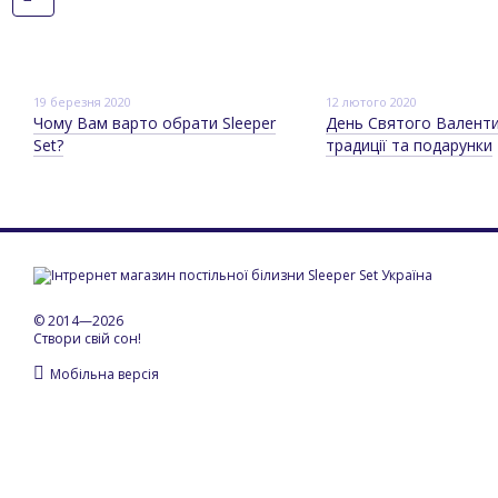
19 березня 2020
12 лютого 2020
Чому Вам варто обрати Sleeper
День Святого Валентин
Set?
традиції та подарунки
© 2014—2026
Створи свій сон!
Мобільна версія