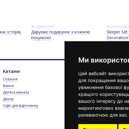
20 грудня 2019
20 листопада 
а: історія,
Даруємо подарунок з кожною
Sleeper Set 
покупкою!
Decoration!
Ми використо
Каталог
Клієнтам
К
Цей вебсайт використ
Спальня
Вхід до кабінету
0
для покращення вашог
Ванна
Каталог
П
увімкнення базової ф
Дитяча кімната
Оплата і доставка
кращого користувацьк
Декор
Контактна інформація
Е
вашого інтересу до на
Одяг для відпочинку
Угода користувача
маркетингових взаєм
Блог
релевантною для вас
.
Новини