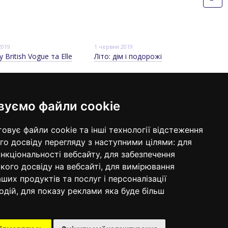
2019
1 червня 2019
у British Vogue та Elle
Літо: дім і подорожі
вуємо файли cookie
онтактна інформація
овує файли cookie та інші технології відстеження
98 640-93-46
м. Київ, ЦУМ, вул. Хрещатик, 38, 5
о досвіду перегляду з наступними цілями:
для
поверх
ередзвонити вам?
ункціональності вебсайту
,
для забезпечення
Мапа проїзду
ого досвіду на вебсайті
,
для вимірювання
-пошта:
sleeperset@sleeperset.com.ua
ших продуктів та послуг і персоналізації
одій
,
для показу реклами яка буде більш