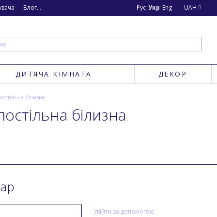
увача
Блог
Новини
Рус
Укр
Eng
UAH
ДИТЯЧА КІМНАТА
ДЕКОР
остільна білизна
постільна білизна
тар
Увійти за допомогою