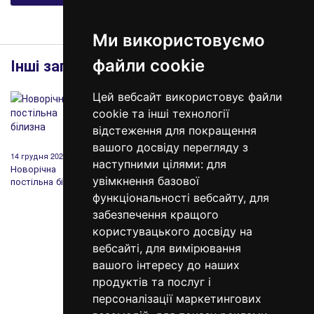
Ми використовуємо
Інші записи
файли cookie
Цей вебсайт використовує файли
cookie та інші технології
відстеження для покращення
вашого досвіду перегляду з
14 грудня 2020
19 березня 2020
12 лютого 2020
20 лист
наступними цілями:
для
Новорічна
Чому Вам варто
День Святого
Sleeper
увімкнення базової
постільна білизна
обрати Sleeper
Валентина: історія,
Vogue 
Set?
традиції та
Decorat
функціональності вебсайту
,
для
подарунки
забезпечення кращого
користувацького досвіду на
вебсайті
,
для вимірювання
вашого інтересу до наших
продуктів та послуг і
персоналізації маркетингових
098 640-93-46