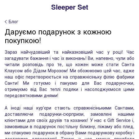
Sleeper Set
Блог
Даруємо подарунок з кожною
покупкою!
Зараз найчудовіший та найказковіший час у році! Час
загадувати бажання і час їх виконань! Ви, напевно, чули або
читали розповідь про те, що кожен може стати Санта
Клаусом або Дідом Морозом! Ми обожнюємо цей час, адже
наш офіс перетворюється на справжнісіньку філію фабрики
Санти! Ми готуємо і пакуємо для Вас подаруночки,
отримуємо від Вас теплі подяки і насолоджуємося цими
передсвятковими днями!
А іноді наші кур'єри стають справжнісінькими Сантами,
доставляючи подарунки-сюрпризи, замовлені нашими
клієнтами для своїх друзів та коханих! У нас є Gift Service і,
замовивши в подарунок постільну білизну, піжаму або плед,
ми спакуємо подарунок в обрану Вами подарункову коробку і
доставимо адресатові! Також у нас можна придбати