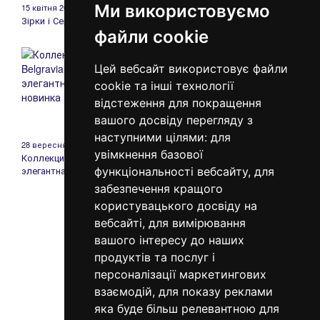
Ми використовуємо
15 квітня 2018
25 жовтня 2017
Зірки і Серця
Найсмачніші осінні рецепти
файли cookie
теплих домашніх пирогів
Цей вебсайт використовує файли
cookie та інші технології
відстеження для покращення
вашого досвіду перегляду з
наступними цілями:
для
28 вересня 2017
14 вересня 2017
увімкнення базової
Коллекция Belgravia -
Затишні зірочки
элегантная новинка
функціональності вебсайту
,
для
забезпечення кращого
користувацького досвіду на
Назад
Вперед
1 з 4
вебсайті
,
для вимірювання
вашого інтересу до наших
продуктів та послуг і
персоналізації маркетингових
098 640-93-46
взаємодій
,
для показу реклами
Контактна інформація
яка буде більш релевантною для