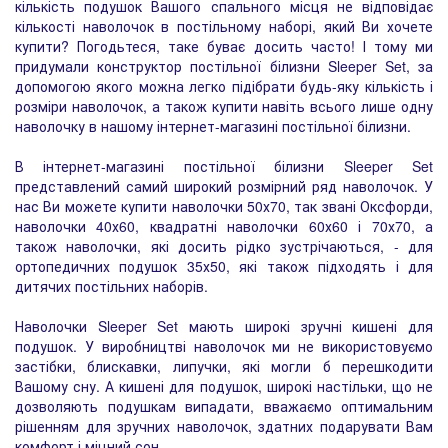
кількість подушок Вашого спального місця не відповідає
кількості наволочок в постільному наборі, який Ви хочете
купити? Погодьтеся, таке буває досить часто! І тому ми
придумали конструктор постільної білизни Sleeper Set, за
допомогою якого можна легко підібрати будь-яку кількість і
розміри наволочок, а також купити навіть всього лише одну
наволочку в нашому інтернет-магазині постільної білизни.
В інтернет-магазині постільної білизни Sleeper Set
представлений самий широкий розмірний ряд наволочок. У
нас Ви можете купити наволочки 50х70, так звані Оксфорди,
наволочки 40х60, квадратні наволочки 60х60 і 70х70, а
також наволочки, які досить рідко зустрічаються, - для
ортопедичних подушок 35х50, які також підходять і для
дитячих постільних наборів.
Наволочки Sleeper Set мають широкі зручні кишені для
подушок. У виробництві наволочок ми не використовуємо
застібки, блискавки, липучки, які могли б перешкодити
Вашому сну. А кишені для подушок, широкі настільки, що не
дозволяють подушкам випадати, вважаємо оптимальним
рішенням для зручних наволочок, здатних подарувати Вам
комфорт і міцний сон.