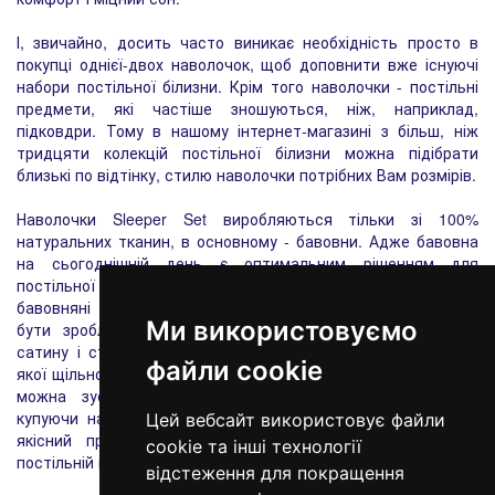
І, звичайно, досить часто виникає необхідність просто в
покупці однієї-двох наволочок, щоб доповнити вже існуючі
набори постільної білизни. Крім того наволочки - постільні
предмети, які частіше зношуються, ніж, наприклад,
підковдри. Тому в нашому інтернет-магазині з більш, ніж
тридцяти колекцій постільної білизни можна підібрати
близькі по відтінку, стилю наволочки потрібних Вам розмірів.
Наволочки Sleeper Set виробляються тільки зі 100%
натуральних тканин, в основному - бавовни. Адже бавовна
на сьогоднішній день є оптимальним рішенням для
постільної білизни. Хочемо звернути Вашу увагу, що
бавовняні наволочки мають різну щільність, вони можуть
Ми використовуємо
бути зроблені з попліну, фланелі, ранфорсу, люксового
сатину і страйп-сатину. І тільки Вам вибирати, наволочки
файли cookie
якої щільності і з якої тканини купити. Адже часто на ринку
можна зустріти наволочки з відходів виробництва, а
купуючи наволочки Sleeper Set, Ви однозначно придбаєте
Цей вебсайт використовує файли
якісний продукт, який ідеально підійде до будь-якого
cookie та інші технології
постільній набору.
відстеження для покращення