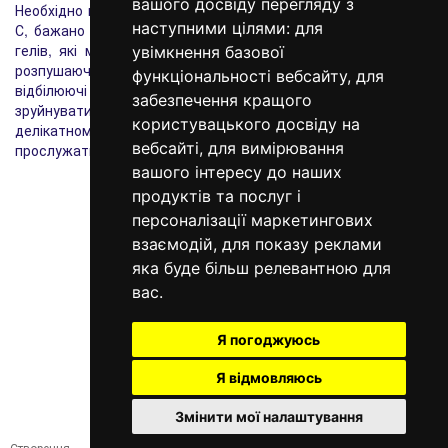
вашого досвіду перегляду з
Необхідно прати наволочки окремо від інших речей при t 40
наступними цілями:
для
С, бажано з використанням рідкого засобу для прання або
гелів, які м'яко перуть тканину, не руйнуючи волокна і не
увімкнення базової
розпушаючи їх. Також не слід використовувати при пранні
функціональності вебсайту
,
для
відбілюючі або агресивні засоби, здатні випрати фарбу або
забезпечення кращого
зруйнувати волокна і сприяти появі катишек. При
користувацького досвіду на
делікатному і правильному догляді наволочки Sleeper Set
вебсайті
,
для вимірювання
прослужать Вам дуже довго.
вашого інтересу до наших
продуктів та послуг і
персоналізації маркетингових
098 640-93-46
взаємодій
,
для показу реклами
Контактна інформація
яка буде більш релевантною для
вас
.
Повна версія сайту
© 2014—2026
Я погоджуюсь
Створи свій сон!
Я відмовляюсь
Рус
Eng
Змінити мої налаштування
Створення