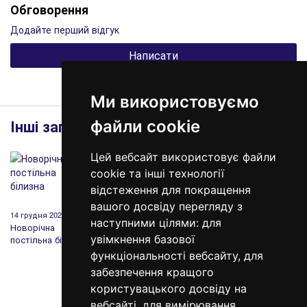
Обговорення
Додайте перший відгук
Написати
Ми використовуємо
Інші записи
файли cookie
Цей вебсайт використовує файли
cookie та інші технології
відстеження для покращення
вашого досвіду перегляду з
14 грудня 2020
19 березня 2020
12 лютого 2020
20 груд
наступними цілями:
для
Новорічна
Чому Вам варто
День Святого
Дарує
увімкнення базової
постільна білизна
обрати Sleeper
Валентина: історія,
подару
Set?
традиції та
кожно
функціональності вебсайту
,
для
подарунки
забезпечення кращого
користувацького досвіду на
вебсайті
,
для вимірювання