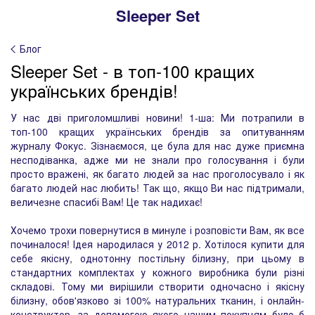
Sleeper Set
Блог
Sleeper Set - в топ-100 кращих
українських брендів!
У нас дві приголомшливі новини! 1-ша: Ми потрапили в
топ-100 кращих українських брендів за опитуванням
журналу Фокус. Зізнаємося, це була для нас дуже приємна
несподіванка, адже ми не знали про голосування і були
просто вражені, як багато людей за нас проголосувало і як
багато людей нас любить! Так що, якщо Ви нас підтримали,
величезне спасибі Вам! Це так надихає!
Хочемо трохи повернутися в минуле і розповісти Вам, як все
починалося! Ідея народилася у 2012 р. Хотілося купити для
себе якісну, однотонну постільну білизну, при цьому в
стандартних комплектах у кожного виробника були різні
складові. Тому ми вирішили створити одночасно і якісну
білизну, обов'язково зі 100% натуральних тканин, і онлайн-
конструктор, за допомогою якого нашим покупцям було б