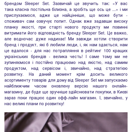
брендом Sleeper Set. Зазвичай це звучить так: «У вас
така класна постільна білизна, а зробіть ще ось це ...» і ми
прислухаємося, адже це найцінніше, що може бути -
споживач сам озвучує попит. Однак вже задавши високу
планку якості, при старті нового продукту ми повинні
витримати його відповідність бренду Sleeper Set. Це важко,
але водночас дуже надихає! Ми завжди хотіли створити
бренд і продукт, які б любили люди, і, як нам здається, нам
це вдалося - для нас потрапляння в рейтинг 100 кращих
українських брендів - велика честь! І саме тому ми не
зупиняємося і постійно працюємо над якістю, над самим
продуктом, над сервісом і, звичайно, над стратегією
розвитку. На даний момент крім досить великого
асортименту товарів для дому від Sleeper Set ми запускаємо
найближчим часом оновлену версію нашого онлайн-
магазину, де буде ще зручніше здійснювати покупки, в Києві
зараз поки працює один офф-лайн магазин. І, звичайно, у
нас великі плани по розвитку!