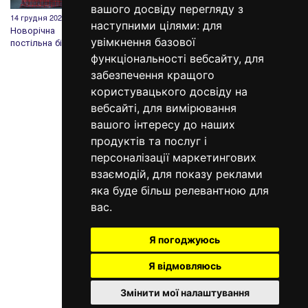
вашого досвіду перегляду з
14 грудня 2020
19 березня 2020
12 лютого 2020
20 груд
наступними цілями:
для
Новорічна
Чому Вам варто
День Святого
Дарує
увімкнення базової
постільна білизна
обрати Sleeper
Валентина: історія,
подару
Set?
традиції та
кожно
функціональності вебсайту
,
для
подарунки
забезпечення кращого
користувацького досвіду на
вебсайті
,
для вимірювання
вашого інтересу до наших
продуктів та послуг і
персоналізації маркетингових
098 640-93-46
взаємодій
,
для показу реклами
Контактна інформація
яка буде більш релевантною для
вас
.
Повна версія сайту
© 2014—2026
Я погоджуюсь
Створи свій сон!
Я відмовляюсь
Рус
Eng
Змінити мої налаштування