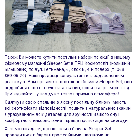
Також Ви можете купити постільні набори по акції в нашому
фірмовому магазині Sleeper Set в ТРЦ Космополіт (колишній
Більшовик) по вул. Гетьмана, 6, блок Б, 4-й поверх (т. 068-
869-05-70). Наші продавці-консультанти із задоволенням
розкажуть Вам про якість постільної білизни Sleeper Set, всіх
подробицях, що стосуються тканин, пошиття, розмірів і т.д.
Приїжджайте - у нас дуже тепла і приємна атмосфера!
Одягнути свою спальню в якісну постільну білизну, мають
всі сертифікати відповідності, пошите з натуральних тканин
з урахуванням всіх деталей для зручності Вашого сну і
комфортного використання - краща пропозиція на сьогодні!
Хочемо нагадати, що постільна білизна Sleeper Set
проводиться в Україні професійними швачками на