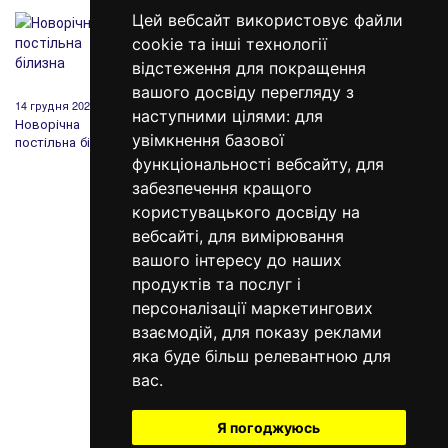
Цей вебсайт використовує файли
cookie та інші технології
відстеження для покращення
вашого досвіду перегляду з
14 грудня 2020
19 березня 2020
12 лютого 2020
20 груд
наступними цілями:
для
Новорічна
Чому Вам варто
День Святого
Дарує
увімкнення базової
постільна білизна
обрати Sleeper
Валентина: історія,
подару
Set?
традиції та
кожно
функціональності вебсайту
,
для
подарунки
забезпечення кращого
користувацького досвіду на
вебсайті
,
для вимірювання
вашого інтересу до наших
продуктів та послуг і
персоналізації маркетингових
098 640-93-46
взаємодій
,
для показу реклами
Контактна інформація
яка буде більш релевантною для
вас
.
Повна версія сайту
© 2014—2026
Я погоджуюсь
Створи свій сон!