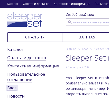
Каталог
Оплата и доставка
Контактная информация
Пользовател
Создай свой сон!
СПАЛЬНЯ
ВАННАЯ
Каталог
Главная
Блог
Sleeper Set
Sleeper Set 
Оплата и доставка
Контактная информация
20 ноября 2019
Пользовательское
Ура! Sleeper Set в Brit
соглашение
обязательно заметят! Мы
Блог
организации, например! 
скорость выполнения зака
Новости