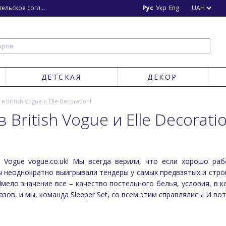
ьское соглашение
Блог
Новости
Рус
Укр
Eng
UAH
ДЕТСКАЯ
ДЕКОР
 в British Vogue и Elle Decoration!
в British Vogue и Elle Decorati
ish Vogue vogue.co.uk! Мы всегда верили, что если хорошо р
 неоднократно выигрывали тендеры у самых предвзятых и строг
Имело значение все – качество постельного белья, условия, в 
зов, и мы, команда Sleeper Set, со всем этим справлялись! И вот