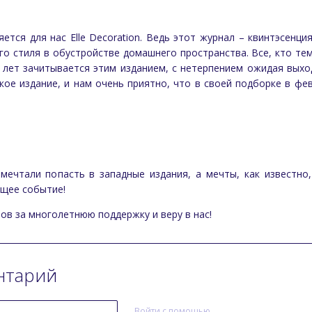
тся для нас Elle Decoration. Ведь этот журнал – квинтэсенци
го стиля в обустройстве домашнего пространства. Все, кто те
 лет зачитывается этим изданием, с нетерпением ожидая выход
ское издание, и нам очень приятно, что в своей подборке в ф
 мечтали попасть в западные издания, а мечты, как известн
щее событие!
ов за многолетнюю поддержку и веру в нас!
нтарий
Войти с помощью