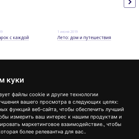
19
1 июня 2019
арок с каждой
Лето: дом и путешествия
м куки
онтактная информация
98 640-93-46
г. Киев, ЦУМ, ул. Крещатик, 38, 5 этаж
зует файлы cookie и другие технологии
Карта проезда
ерезвонить вам?
учшения вашего просмотра в следующих целях:
л. почта:
sleeperset@sleeperset.com.ua
ных функций веб-сайта
,
чтобы обеспечить лучший
обы измерить ваш интерес к нашим продуктам и
зировать маркетинговое взаимодействие.
,
чтобы
оторая более релевантна для вас.
.