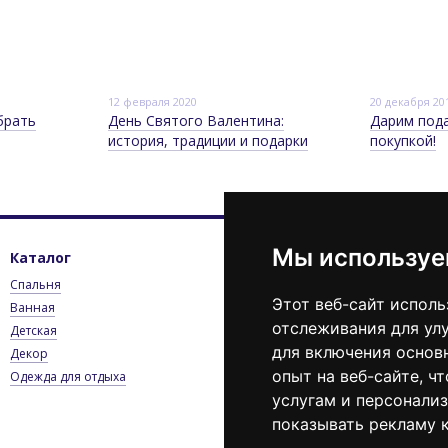
12 февраля 2020
20 декабря 20
брать
День Святого Валентина:
Дарим под
история, традиции и подарки
покупкой!
Мы используе
Каталог
Клиентам
К
Спальня
Вход в личный кабинет
0
Этот веб-сайт исполь
Ванная
Каталог
П
отслеживания для ул
Детская
Оплата и доставка
Э
для включения основ
Декор
Контактная информация
опыт на веб-сайте
,
чт
Одежда для отдыха
Пользовательское
соглашение
услугам и персонали
Блог
показывать рекламу к
Новости