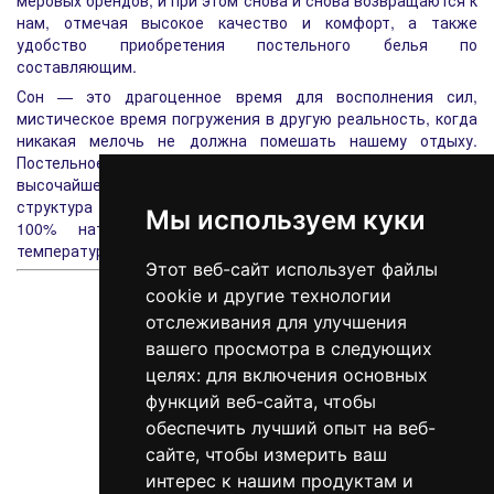
меровых брендов, и при этом снова и снова возвращаются к
нам, отмечая высокое качество и комфорт, а также
удобство приобретения постельного белья по
составляющим.
Сон — это драгоценное время для восполнения сил,
мистическое время погружения в другую реальность, когда
никакая мелочь не должна помешать нашему отдыху.
Постельное белье из сатина
, поплина и ранфорса
высочайшего качества нежно окутает Вас, его шелковистая
структура поспособствует полнейшему расслаблению, а
Мы используем куки
100% натуральный состав ткани создаст особый
температурный комфорт.
Этот веб-сайт использует файлы
cookie и другие технологии
отслеживания для улучшения
вашего просмотра в следующих
целях:
для включения основных
функций веб-сайта
,
чтобы
обеспечить лучший опыт на веб-
сайте
,
чтобы измерить ваш
интерес к нашим продуктам и