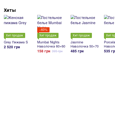
Хиты
−60%
Хит продаж
Хит продаж
Хит продаж
Хит п
Grey Пижама S
Mumbai Nights
Jasmine
Porcela
Наволочка 60×60
Наволочка 50×70
Наволо
2 520 грн
158 грн
485 грн
535 г
395 грн