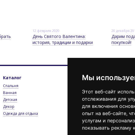
12 февраля 2020
20 декабря 20
брать
День Святого Валентина:
Дарим под
история, традиции и подарки
покупкой!
Мы используе
Каталог
Клиентам
К
Спальня
Вход в личный кабинет
0
Этот веб-сайт исполь
Ванная
Каталог
П
отслеживания для ул
Детская
Оплата и доставка
Э
для включения основ
Декор
Контактная информация
опыт на веб-сайте
,
чт
Одежда для отдыха
Пользовательское
соглашение
услугам и персонали
Блог
показывать рекламу к
Новости