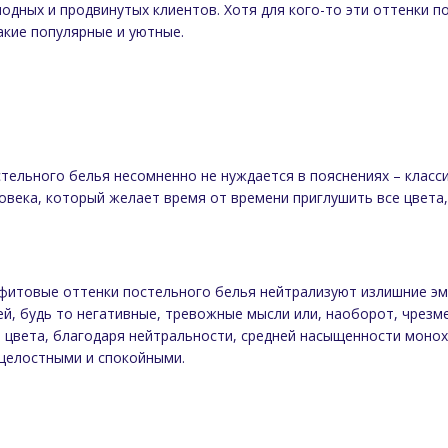
одных и продвинутых клиентов. Хотя для кого-то эти оттенки 
акие популярные и уютные.
ельного белья несомненно не нуждается в пояснениях – классик
овека, который желает время от времени приглушить все цвета,
афитовые оттенки постельного белья нейтрализуют излишние эм
й, будь то негативные, тревожные мысли или, наоборот, чрезм
 цвета, благодаря нейтральности, средней насыщенности моно
 целостными и спокойными.