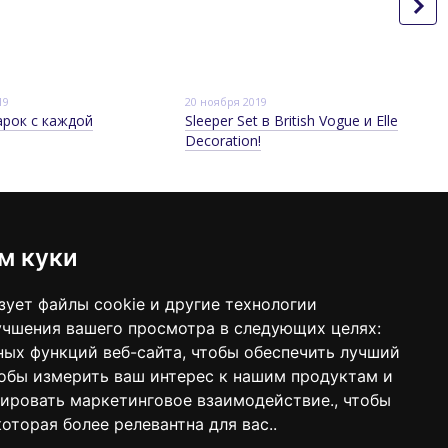
19
20 ноября 2019
арок с каждой
Sleeper Set в British Vogue и Elle
Decoration!
м куки
онтактная информация
98 640-93-46
г. Киев, ЦУМ, ул. Крещатик, 38, 5 этаж
зует файлы cookie и другие технологии
Карта проезда
ерезвонить вам?
учшения вашего просмотра в следующих целях:
л. почта:
sleeperset@sleeperset.com.ua
ных функций веб-сайта
,
чтобы обеспечить лучший
обы измерить ваш интерес к нашим продуктам и
зировать маркетинговое взаимодействие.
,
чтобы
оторая более релевантна для вас.
.