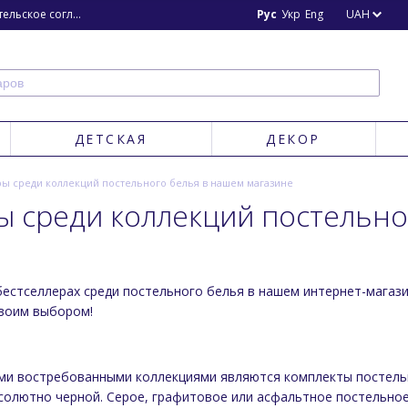
ьское соглашение
Блог
Новости
Рус
Укр
Eng
UAH
ДЕТСКАЯ
ДЕКОР
ы среди коллекций постельного белья в нашем магазине
ы среди коллекций постельно
бестселлерах среди постельного белья в нашем интернет-магази
воим выбором!
ми востребованными коллекциями являются комплекты постель
солютно черной. Серое, графитовое или асфальтное постельное