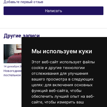
Добавьте первый отзыв
Написать
Другие записи
Мы используем куки
Этот веб-сайт использует файлы
14 декабря 2020
19 марта 2020
12 февраля 2020
20 дека
cookie и другие технологии
Новогоднее
Почему Вам стоит
День Святого
Дарим
отслеживания для улучшения
постельное белье
выбрать Sleeper
Валентина:
каждой
вашего просмотра в следующих
Set?
история, традиции
и подарки
целях:
для включения основных
функций веб-сайта
,
чтобы
обеспечить лучший опыт на веб-
сайте
,
чтобы измерить ваш