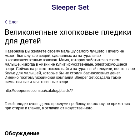
Sleeper Set
Блог
Великолепные хлопковые пледики
для детей
Наверняка Вы желаете своему малышу самого лучшего. Ничего не
может быть лучше вещей, сделанных из натуральных
высококачественных волокон. Мама, которая заботится о своем
малыше, никогда в жизни не купит искусственные, электризующиеся
вещи. Сейчас на рынке тяжело найти натуральный пледики, постельное
белье для малышей, которые бы не стоили баснословных денег.
Именно поэтому украинская компания Sleeper Set создала такие
симпатичные и качетсвенные вещи.
http://sleeperset.com.ua/catalog/plaids/?
Такой пледик очень долго прослужит ребенку, поскольку не прихотлив
при стирке и глажке, в отличии от искусственного.
Обсуждение