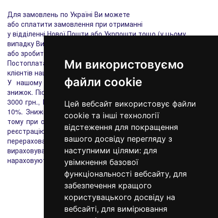
Для замовлень по Україні Ви можете
або сплатити замовлення при отриманні
у відділенні Нової Пошти або Укрпошти тощо (у цьому
випадку Ви також сплачуєте накладений платіж),
або зробити передоплату на розрахунковий рахунок.
Ми використовуємо
Постоплата (накладений платіж) діє тільки для постійних
клієнтів нашого інтернет-магазину.
файли cookie
У нашому інтернет-магазині діє накопичувальна система
знижок. Після здійснення і оплати замовлень на суму понад
3000 грн., Ви отримуєте знижку 2%, 7000 - 5%, 10 000 грн. -
Цей вебсайт використовує файли
10%. Знижка фіксується у Вашому персональному кабінеті,
cookie та інші технології
тому при оформленні першого замовлення важливо пройти
відстеження для покращення
реєстрацію на нашому сайті. При досягненні порогів
вашого досвіду перегляду з
перерахованих вище сум, система автоматично буде
вираховувати знижку. Персональні знижки не
наступними цілями:
для
нараховуються на акційні товари з уже існуючими знижками.
увімкнення базової
функціональності вебсайту
,
для
забезпечення кращого
користувацького досвіду на
вебсайті
,
для вимірювання