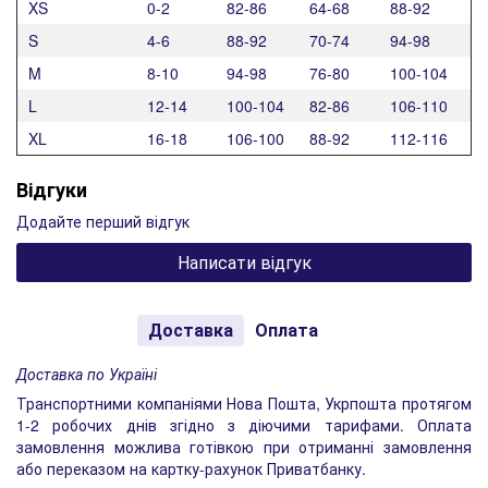
XS
0-2
82-86
64-68
88-92
S
4-6
88-92
70-74
94-98
M
8-10
94-98
76-80
100-104
L
12-14
100-104
82-86
106-110
XL
16-18
106-100
88-92
112-116
Відгуки
Додайте перший відгук
Написати відгук
Доставка
Оплата
Доставка по Україні
Транспортними компаніями Нова Пошта, Укрпошта протягом
1-2 робочих днів згідно з діючими тарифами. Оплата
замовлення можлива готівкою при отриманні замовлення
або переказом на картку-рахунок Приватбанку.