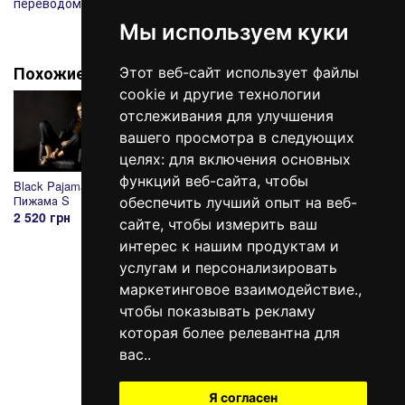
переводом на карточку-счет Приватбанка.
Мы используем куки
Похожие товары
Этот веб-сайт использует файлы
cookie и другие технологии
отслеживания для улучшения
вашего просмотра в следующих
целях:
для включения основных
функций веб-сайта
,
чтобы
Black Pajamas
Sleep Nude Pink
Carmine Пижама M
Ivory 
Пижама S
Пижама, M
1 650 грн
1 650 
обеспечить лучший опыт на веб-
2 520 грн
1 155 грн
сайте
,
чтобы измерить ваш
интерес к нашим продуктам и
услугам и персонализировать
маркетинговое взаимодействие.
,
098 640-93-46
чтобы показывать рекламу
Контактная информация
которая более релевантна для
вас.
.
Полная версия сайта
© 2014—2026
Я согласен