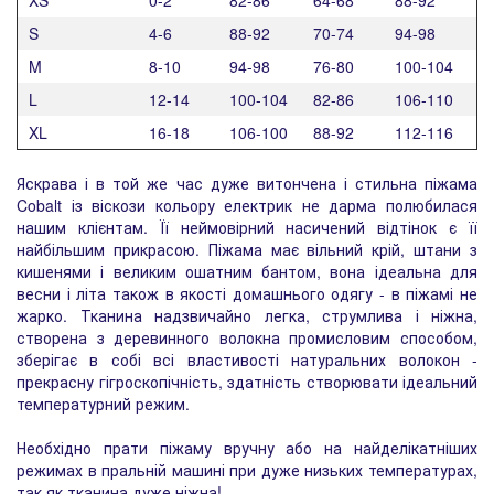
S
4-6
88-92
70-74
94-98
M
8-10
94-98
76-80
100-104
L
12-14
100-104
82-86
106-110
XL
16-18
106-100
88-92
112-116
Яскрава і в той же час дуже витончена і стильна піжама
Cobalt із віскози кольору електрик не дарма полюбилася
нашим клієнтам. Її неймовірний насичений відтінок є її
найбільшим прикрасою. Піжама має вільний крій, штани з
кишенями і великим ошатним бантом, вона ідеальна для
весни і літа також в якості домашнього одягу - в піжамі не
жарко. Тканина надзвичайно легка, струмлива і ніжна,
створена з деревинного волокна промисловим способом,
зберігає в собі всі властивості натуральних волокон -
прекрасну гігроскопічність, здатність створювати ідеальний
температурний режим.
Необхідно прати піжаму вручну або на найделікатніших
режимах в пральній машині при дуже низьких температурах,
так як тканина дуже ніжна!