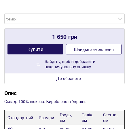
Розмір:
1 650
грн
Купити
Швидке замовлення
Зайдіть
, щоб відобразити
%
накопичувальну знижку
До обраного
Опис
Склад: 100% віскоза. Вироблено в Україні.
Грудь,
Талія,
Стегна,
Стандартний
Розміри
см
см
см
XS
0-2
82-86
64-68
88-92