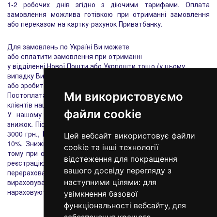
1-2 робочих днів згідно з діючими тарифами. Оплата
замовлення можлива готівкою при отриманні замовлення
або переказом на картку-рахунок Приватбанку.
Для замовлень по Україні Ви можете
або сплатити замовлення при отриманні
у відділенні Нової Пошти або Укрпошти тощо (у цьому
випадку Ви також сплачуєте накладений платіж),
або зробити передоплату на розрахунковий рахунок.
Ми використовуємо
Постоплата (накладений платіж) діє тільки для постійних
клієнтів нашого інтернет-магазину.
файли cookie
У нашому інтернет-магазині діє накопичувальна система
знижок. Після здійснення і оплати замовлень на суму понад
3000 грн., Ви отримуєте знижку 2%, 7000 - 5%, 10 000 грн. -
Цей вебсайт використовує файли
10%. Знижка фіксується у Вашому персональному кабінеті,
cookie та інші технології
тому при оформленні першого замовлення важливо пройти
відстеження для покращення
реєстрацію на нашому сайті. При досягненні порогів
вашого досвіду перегляду з
перерахованих вище сум, система автоматично буде
вираховувати знижку. Персональні знижки не
наступними цілями:
для
нараховуються на акційні товари з уже існуючими знижками.
увімкнення базової
функціональності вебсайту
,
для