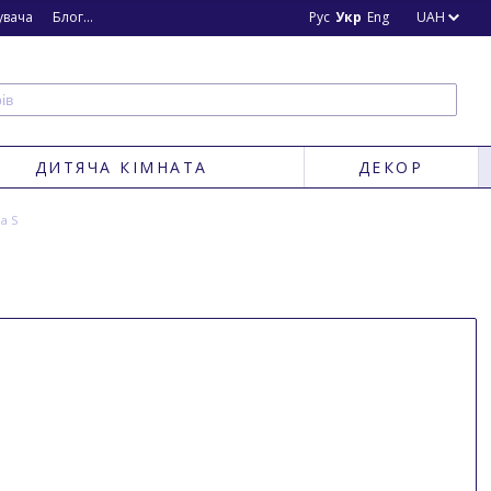
увача
Блог
Новини
Рус
Укр
Eng
UAH
ДИТЯЧА КІМНАТА
ДЕКОР
а S