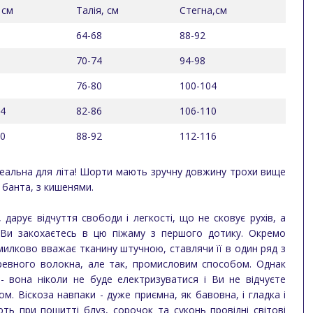
 см
Талія, см
Стегна,см
64-68
88-92
70-74
94-98
76-80
100-104
04
82-86
106-110
00
88-92
112-116
деальна для літа! Шорти мають зручну довжину трохи вище
 банта, з кишенями.
 дарує відчуття свободи і легкості, що не сковує рухів, а
о Ви закохаєтесь в цю піжаму з першого дотику. Окремо
милково вважає тканину штучною, ставлячи її в один ряд з
еревного волокна, але так, промисловим способом. Однак
 - вона ніколи не буде електризуватися і Ви не відчуєте
м. Віскоза навпаки - дуже приємна, як бавовна, і гладка і
ть при пошитті блуз, сорочок та суконь провідні світові