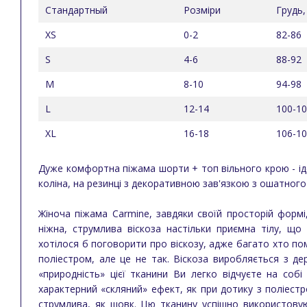
Стандартный
Розміри
Грудь,
XS
0-2
82-86
S
4-6
88-92
M
8-10
94-98
L
12-14
100-1
XL
16-18
106-1
Дуже комфортна піжама шорти + топ вільного крою - і
коліна, на резинці з декоративною зав'язкою з ошатного
Жіноча піжама Carmine, завдяки своїй просторій формі,
ніжна, струмлива віскоза настільки приємна тілу, щ
хотілося б поговорити про віскозу, адже багато хто по
поліестром, але це не так. Віскоза виробляється з д
«природність» цієї тканини Ви легко відчуєте на собі
характерний «скляний» ефект, як при дотику з поліестро
струмлива, як шовк. Цю тканину успішно використовую