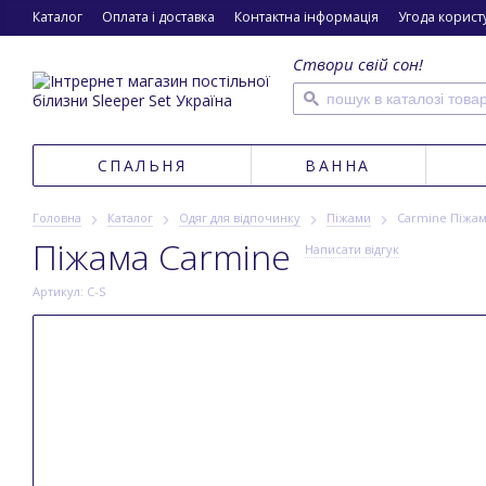
Каталог
Оплата і доставка
Контактна інформація
Угода корист
Створи свій сон!
СПАЛЬНЯ
ВАННА
Головна
Каталог
Одяг для відпочинку
Піжами
Carmine Піжам
Піжама Carmine
Написати відгук
Артикул: C-S