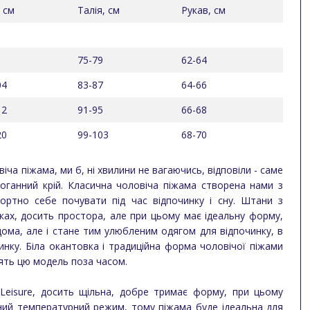
 см
Талія, см
Рукав, см
75-79
62-64
04
83-87
64-66
12
91-95
66-68
20
99-103
68-70
ча піжама, ми б, ні хвилини не вагаючись, відповіли - саме
здоганний крій. Класична чоловіча піжама створена нами з
ртно себе почувати під час відпочинку і сну. Штани з
ках, досить простора, але при цьому має ідеальну форму,
ома, але і стане тим улюбленим одягом для відпочинку, в
инку. Біла окантовка і традиційна форма чоловічої піжами
лять цю модель поза часом.
 Leisure, досить щільна, добре тримає форму, при цьому
тний температурний режим, тому піжама буде ідеальна для