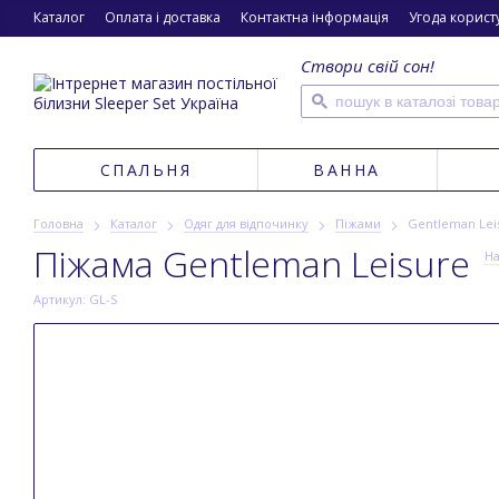
Каталог
Оплата і доставка
Контактна інформація
Угода корист
Створи свій сон!
СПАЛЬНЯ
ВАННА
Головна
Каталог
Одяг для відпочинку
Піжами
Gentleman Lei
Піжама Gentleman Leisure
На
Артикул: GL-S