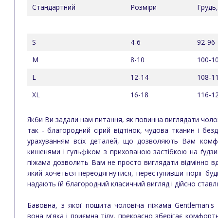
Стандартний
Розміри
Грудь,
S
4-6
92-96
M
8-10
100-1
L
12-14
108-1
XL
16-18
116-1
Якби Ви задали нам питання, як повинна виглядати чолові
так - благородний сірий відтінок, чудова тканин і бе
урахуванням всіх деталей, що дозволяють Вам комфо
кишенями і гульфіком з прихованою застібкою на ґудзи
піжама дозволить Вам не просто виглядати відмінно вд
який хочеться переодягнутися, переступивши поріг буд
надають їй благородний класичний вигляд і дійсно став
Бавовна, з якої пошита чоловіча піжама Gentleman's
вона м'яка і приємна тілу, прекрасно зберігає комфор