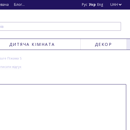
увача
Блог
Новини
Рус
Укр
Eng
UAH
ДИТЯЧА КІМНАТА
ДЕКОР
sure Піжама S
писати відгук