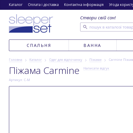
Каталог
Оплата і доставка
Контактна інформація
Угода корист
Створи свій сон!
СПАЛЬНЯ
ВАННА
Головна
Каталог
Одяг для відпочинку
Піжами
Carmine Піжа
Піжама Carmine
Написати відгук
Артикул: C-M