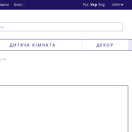
увача
Блог
Новини
Рус
Укр
Eng
UAH
ДИТЯЧА КІМНАТА
ДЕКОР
ма M