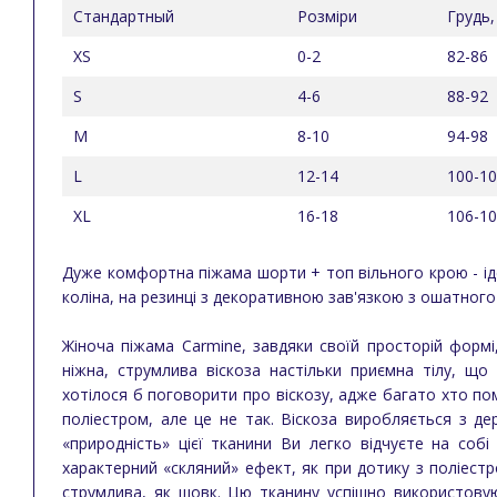
Стандартный
Розміри
Грудь,
XS
0-2
82-86
S
4-6
88-92
M
8-10
94-98
L
12-14
100-1
XL
16-18
106-1
Дуже комфортна піжама шорти + топ вільного крою - і
коліна, на резинці з декоративною зав'язкою з ошатного
Жіноча піжама Carmine, завдяки своїй просторій формі,
ніжна, струмлива віскоза настільки приємна тілу, щ
хотілося б поговорити про віскозу, адже багато хто по
поліестром, але це не так. Віскоза виробляється з д
«природність» цієї тканини Ви легко відчуєте на собі
характерний «скляний» ефект, як при дотику з поліестро
струмлива, як шовк. Цю тканину успішно використовую