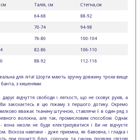
 см
Талія, см
Стегна,см
64-68
88-92
70-74
94-98
76-80
100-104
04
82-86
106-110
00
88-92
112-116
деальна для літа! Шорти мають зручну довжину трохи вище
 банта, з кишенями.
 дарує відчуття свободи і легкості, що не сковує рухів, а
о Ви закохаєтесь в цю піжаму з першого дотику. Окремо
милково вважає тканину штучною, ставлячи її в один ряд з
еревного волокна, але так, промисловим способом. Однак
 - вона ніколи не буде електризуватися і Ви не відчуєте
м. Віскоза навпаки - дуже приємна, як бавовна, і гладка і
ть при пошитті блуз, сорочок та суконь провідні світові