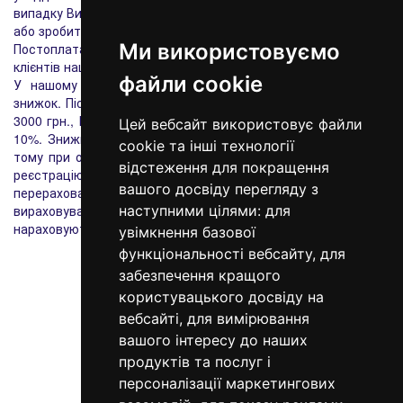
випадку Ви також сплачуєте накладений платіж),
або зробити передоплату на розрахунковий рахунок.
Ми використовуємо
Постоплата (накладений платіж) діє тільки для постійних
клієнтів нашого інтернет-магазину.
файли cookie
У нашому інтернет-магазині діє накопичувальна система
знижок. Після здійснення і оплати замовлень на суму понад
3000 грн., Ви отримуєте знижку 2%, 7000 - 5%, 10 000 грн. -
Цей вебсайт використовує файли
10%. Знижка фіксується у Вашому персональному кабінеті,
cookie та інші технології
тому при оформленні першого замовлення важливо пройти
відстеження для покращення
реєстрацію на нашому сайті. При досягненні порогів
вашого досвіду перегляду з
перерахованих вище сум, система автоматично буде
вираховувати знижку. Персональні знижки не
наступними цілями:
для
нараховуються на акційні товари з уже існуючими знижками.
увімкнення базової
функціональності вебсайту
,
для
забезпечення кращого
користувацького досвіду на
вебсайті
,
для вимірювання
вашого інтересу до наших
продуктів та послуг і
персоналізації маркетингових
098 640-93-46