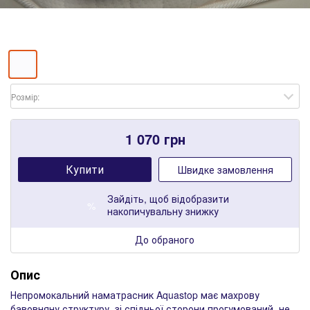
Розмір:
1 070
грн
Купити
Швидке замовлення
Зайдіть
, щоб відобразити
%
накопичувальну знижку
До обраного
Опис
Непромокальний наматрасник Aquastop має махрову
бавовняну структуру, зі спідньої сторони прогумований, не