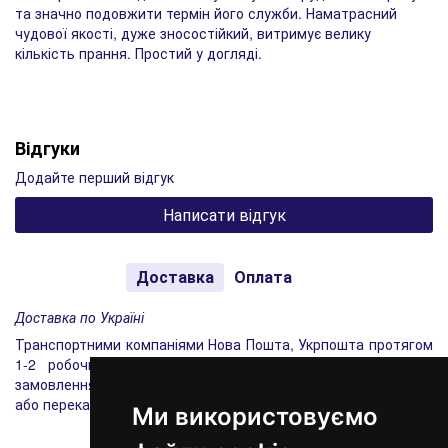
та значно подовжити термін його служби. Наматрасний
чудової якості, дуже зносостійкий, витримує велику
кількість прання. Простий у догляді.
Відгуки
Додайте перший відгук
Написати відгук
Доставка
Оплата
Доставка по Україні
Транспортними компаніями Нова Пошта, Укрпошта протягом
1-2 робочих днів згідно з діючими тарифами. Оплата
замовлення можлива готівкою при отриманні замовлення
або переказом на картку-рахунок Приватбанку.
Ми використовуємо