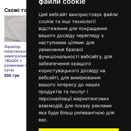
файли cookie
Схожі товари
Цей вебсайт використовує файли
cookie та інші технології
відстеження для покращення
вашого досвіду перегляду з
наступними цілями:
для
Aquastop
Aquastop
Aquastop
Aquast
увімкнення базової
Непромокальний
Непромокальний
Непромокальний
Непро
наматрасник
наматрасник
наматрасник
намат
функціональності вебсайту
,
для
180х200 з
200х200х20
180х200х20
200х20
забезпечення кращого
резинками по
натяжний
натяжний
резинк
кутах
кутах
1 385 грн
1 285 грн
користувацького досвіду на
850 грн
900 г
вебсайті
,
для вимірювання
вашого інтересу до наших
продуктів та послуг і
персоналізації маркетингових
098 640-93-46
взаємодій
,
для показу реклами
Контактна інформація
яка буде більш релевантною для
вас
.
Повна версія сайту