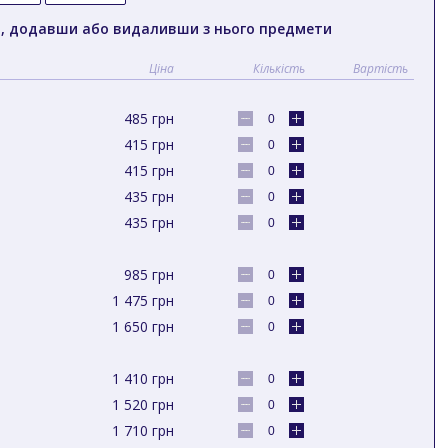
т, додавши або видаливши з нього предмети
Ціна
Кількість
Вартість
485
грн
415
грн
415
грн
435
грн
435
грн
985
грн
1 475
грн
1 650
грн
1 410
грн
1 520
грн
1 710
грн