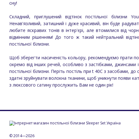
сну!
Складний, приглушений відтінок постільної білизни You
Ненав'язливий, затишний і дуже красивий, він буде радува
любите яскравих тонів в інтер'єрі, але втомилися від чор
відмінним рішенням! До того ж такий нейтральний відті
постільної білизни.
Щоб зберегти насиченість кольору, рекомендуємо прати пос
окремо від інших речей, особливо з застібками, джинсами і
постільної білизни. Періть постіль при t 40C з засобами, до 
здатні зруйнувати волокна тканини, щоб уникнути появи кат
з люксового сатину прослужить Вам не один рік!
© 2014—2026