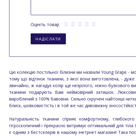
Оцініть товар
НАДІСЛАТИ
Цю колекцію постільної білизни ми назвали Young Grape - м
тому що відтінок тканини, з якої вона виготовлена, - дуже
звичайно, ж нагадує колір ще незрілого, ніжно-бузкового ви
тканини подарують Вам неймовірний затишок. Люксови
вироблений з 100% бавовни. Сильно скручені найтонші нитки 
блиск, шовковистість і в той же час дивовижну зносостійкіст
Натуральність тканини сприяє комфортному, глибокого 
гігроскопичний і прекрасно витримує оптимальний для тіла 
є одним з бестселерів в нашому інетрнет-магазині! Така п