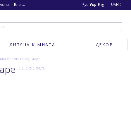
увача
Блог
Новини
Рус
Укр
Eng
UAH
ДИТЯЧА КІМНАТА
ДЕКОР
льна білизна Young Grape
rape
Написати відгук