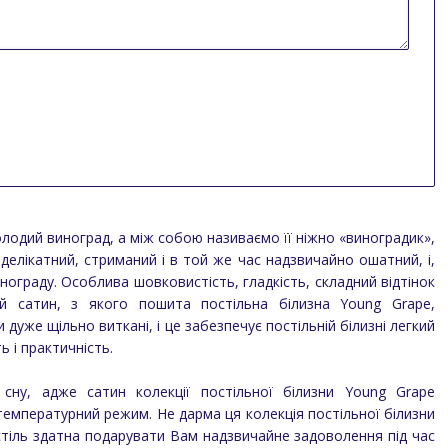
олодий виноград, а між собою називаємо її ніжно «виноградик»,
 делікатний, стриманий і в той же час надзвичайно ошатний, і,
нограду. Особлива шовковистість, гладкість, складний відтінок
й сатин, з якого пошита постільна білизна Young Grape,
дуже щільно виткані, і це забезпечує постільній білизні легкий
ь і практичність.
сну, адже сатин колекції постільної білизни Young Grape
температурний режим. Не дарма ця колекція постільної білизни
остіль здатна подарувати Вам надзвичайне задоволення під час