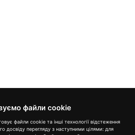
вуємо файли cookie
онтактна інформація
овує файли cookie та інші технології відстеження
98 640-93-46
м. Київ, ЦУМ, вул. Хрещатик, 38, 5
о досвіду перегляду з наступними цілями:
для
поверх
ередзвонити вам?