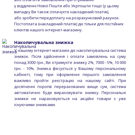
у відділенні Нової Пошти або Укрпошти тощо (у цьому
випадку Ви також сплачуєте накладений платіж),
або зробити передоплату на розрахунковий рахунок.
Постоплата (накладений платіж) діє тільки для постійних
клієнтів нашого інтернет-магазину.
Накопичувальна знижка
У нашому інтернет-магазині діє накопичувальна система
знижок. Після здійснення і оплати замовлень на суму
понад 3000 грн., Ви отримуєте знижку 2%, 7000 - 5%, 10 000
грн. - 10%. Знижка фіксується у Вашому персональному
кабінеті, тому при оформленні першого замовлення
важливо пройти реєстрацію на нашому сайті. При
досягненні порогів перерахованих вище сум, система
автоматично буде вираховувати знижку. Персональні
знижки не нараховуються на акційні товари з уже
існуючими знижками.