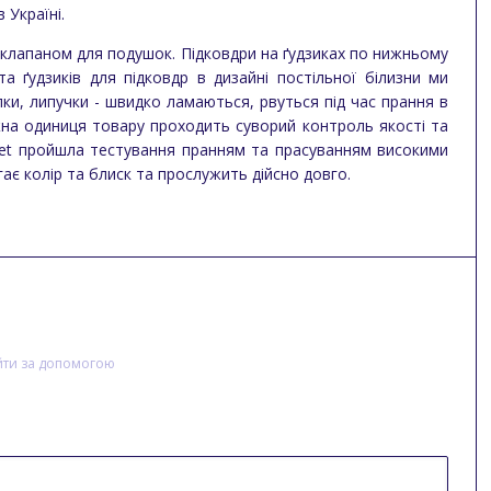
 Україні.
 клапаном для подушок. Підковдри на ґудзиках по нижньому
а ґудзиків для підковдр в дизайні постільної білизни ми
пки, липучки - швидко ламаються, рвуться під час прання в
жна одиниця товару проходить суворий контроль якості та
r Set пройшла тестування пранням та прасуванням високими
гає колір та блиск та прослужить дійсно довго.
йти за допомогою