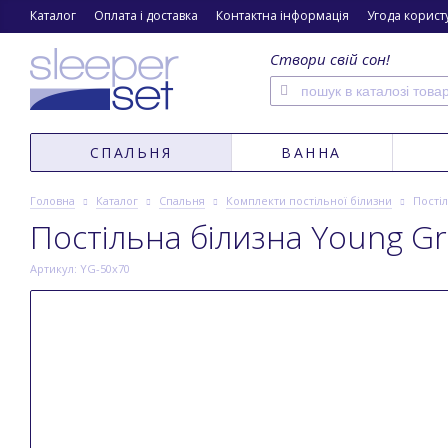
Каталог
Оплата і доставка
Контактна інформація
Угода корист
Створи свій сон!
СПАЛЬНЯ
ВАННА
Головна
Каталог
Спальня
Комплекти постільної білизни
Пості
Постільна білизна Young G
Артикул: YG-50x70