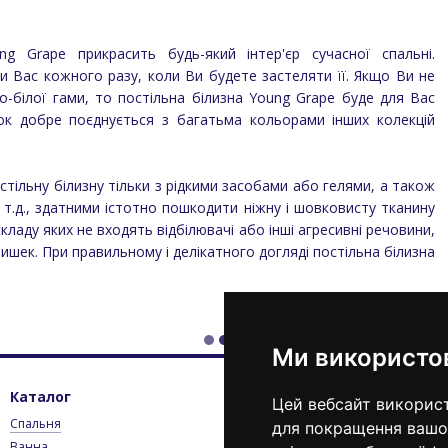
ng Grape прикрасить будь-який інтер'єр сучасної спальні.
ти Вас кожного разу, коли Ви будете застеляти її. Якщо Ви не
но-білої гами, то постільна білизна Young Grape буде для Вас
нок добре поєднується з багатьма кольорами інших колекцій
тільну білизну тільки з рідкими засобами або гелями, а також
 т.д., здатними істотно пошкодити ніжну і шовковисту тканину
складу яких не входять відбілювачі або інші агресивні речовини,
ишек. При правильному і делікатного догляді постільна білизна
Ми використо
Каталог
Клієнтам
К
Цей вебсайт використ
Спальня
Вхід до кабінету
0
для покращення вашог
Ванна
Каталог
П