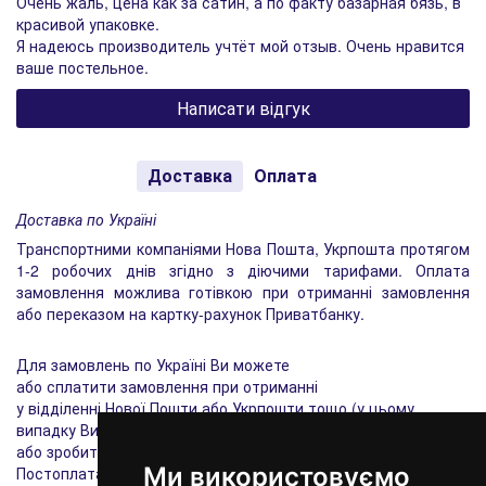
Очень жаль, цена как за сатин, а по факту базарная бязь, в
красивой упаковке.
Я надеюсь производитель учтёт мой отзыв. Очень нравится
ваше постельное.
Написати відгук
Доставка
Оплата
Доставка по Україні
Транспортними компаніями Нова Пошта, Укрпошта протягом
1-2 робочих днів згідно з діючими тарифами. Оплата
замовлення можлива готівкою при отриманні замовлення
або переказом на картку-рахунок Приватбанку.
Для замовлень по Україні Ви можете
або сплатити замовлення при отриманні
у відділенні Нової Пошти або Укрпошти тощо (у цьому
випадку Ви також сплачуєте накладений платіж),
або зробити передоплату на розрахунковий рахунок.
Ми використовуємо
Постоплата (накладений платіж) діє тільки для постійних