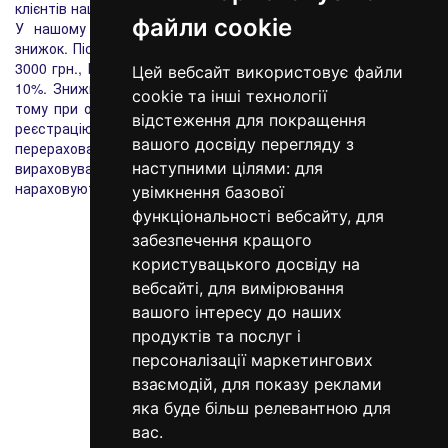
клієнтів нашого інтернет-магазину.
файли cookie
У нашому інтернет-магазині діє накопичувальна система
знижок. Після здійснення і оплати замовлень на суму понад
3000 грн., Ви отримуєте знижку 2%, 7000 - 5%, 10 000 грн. -
Цей вебсайт використовує файли
10%. Знижка фіксується у Вашому персональному кабінеті,
cookie та інші технології
тому при оформленні першого замовлення важливо пройти
відстеження для покращення
реєстрацію на нашому сайті. При досягненні порогів
вашого досвіду перегляду з
перерахованих вище сум, система автоматично буде
вираховувати знижку. Персональні знижки не
наступними цілями:
для
нараховуються на акційні товари з уже існуючими знижками.
увімкнення базової
функціональності вебсайту
,
для
забезпечення кращого
користувацького досвіду на
вебсайті
,
для вимірювання
вашого інтересу до наших
продуктів та послуг і
персоналізації маркетингових
098 640-93-46
взаємодій
,
для показу реклами
Контактна інформація
яка буде більш релевантною для
вас
.
Повна версія сайту