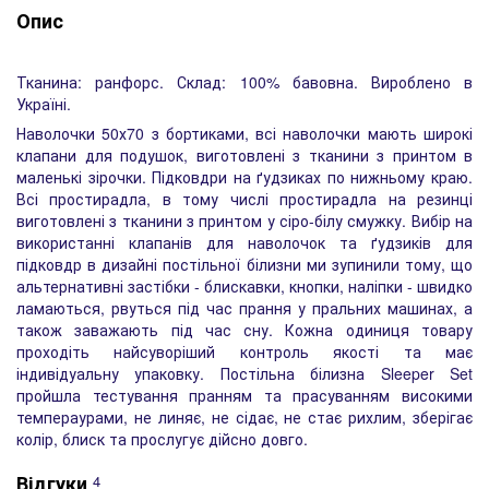
Опис
Тканина: ранфорс. Склад: 100% бавовна. Вироблено в
Україні.
Наволочки 50х70 з бортиками, всі наволочки мають широкі
клапани для подушок, виготовлені з тканини з принтом в
маленькі зірочки. Підковдри на ґудзиках по нижньому краю.
Всі простирадла, в тому числі простирадла на резинці
виготовлені з тканини з принтом у сіро-білу смужку. Вибір на
використанні клапанів для наволочок та ґудзиків для
підковдр в дизайні постільної білизни ми зупинили тому, що
альтернативні застібки - блискавки, кнопки, наліпки - швидко
ламаються, рвуться під час прання у пральних машинах, а
також заважають під час сну. Кожна одиниця товару
проходіть найсуворіший контроль якості та має
індивідуальну упаковку. Постільна білизна Sleeper Set
пройшла тестування пранням та прасуванням високими
темпераурами, не линяє, не сідає, не стає рихлим, зберігає
колір, блиск та прослугує дійсно довго.
Відгуки
4