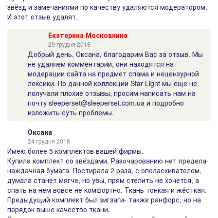
звёзд и замечаниями по качеству удаляются модератором.
И этот отзыв удалят.
Екатерина Московкина
29 грудня 2018
Добрый день, Оксана, благодарим Вас за отзыв. Мы
не удаляем комментарии, они находятся на
модерации сайта на предмет спама и нецензурной
лексики. По данной коллекции Star Light мы еще не
получали плохие отзывы, просим написать нам на
почту sleeperset@sleeperset.com.ua и подробно
изложить суть проблемы.
Оксана
24 грудня 2018
Имею более 5 комплектов вашей фирмы.
Купила комплект со звёздами. Разочарованию нет предела-
наждачная бумага. Постирала 2 раза, с ополаскивателем,
думала станет мягче, но увы, прям стелить не хочется, а
спать на нем вовсе не комфортно. Ткань тонкая и жёсткая.
Предыдущий комплект был зигзаги- также ранфорс, но на
порядок выше качество ткани.