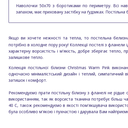
Наволочки 50х70 з боротиками по периметру. Всі на
запахом, має приховану застібку на ґудзиках. Постільна
Якщо ви хочете нежності та тепла, то постельна белизн
потрібно в холоднe пору року! Коллекції постелі з фланели і
характерну ворсистість і м'якість, добре зберігає тепло,
залишкове тепло.
Колекція постільної білизни Christmas Warm Pink викона
одночасно мінімалістський дизайн і теплий, симпатичний 
затишок і комфорт.
Рекомендуємо прати постільну білизну з фланелі не рідше 
використанням, так як ворсиста тканина потребує більш час
40 С, також рекомендуємо в якості пом'якшувача використо
була особливо м'якою і пухнастою і дарувала Вам найприємніш