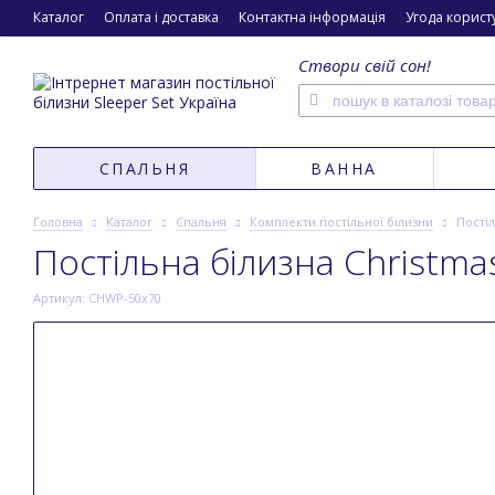
Каталог
Оплата і доставка
Контактна інформація
Угода корист
Створи свій сон!
СПАЛЬНЯ
ВАННА
Головна
Каталог
Спальня
Комплекти постільної білизни
Пості
Постільна білизна Christma
Артикул: CHWP-50x70