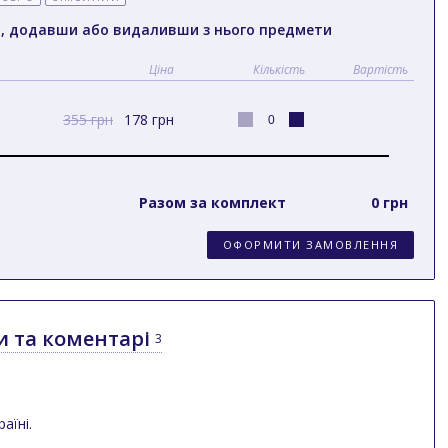
т, додавши або видаливши з нього предмети
Ціна
Кількість
Вартість
355 грн
178
грн
Разом за комплект
0 грн
ОФОРМИТИ ЗАМОВЛЕННЯ
и та коментарі
3
аїні.