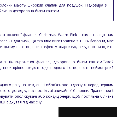
волочки мають широкий клапан для подушок. Підковдра з
 білизна декорована білим кантом.
а з рожевої фланелі Christmas Warm Pink
- саме те, що вам
деальні для зими, ця тканина виготовлена ​​з 100% бавовни, має
 при цьому не створюючи ефекту «парнику», а чудово виводить
на з ніжно-рожевої фланелі, декоровано білим кантом.Такой
відтінок врівноважують один одного і створюють неймовірний
одного разу на тиждень і обов'язково відразу ж перед першим
того догляду, ніж постіль зі звичайної бавовни. Прання при t
вувати ополіскувачі або кондиціонери, щоб постільна білизна
і відчуття під час сну!