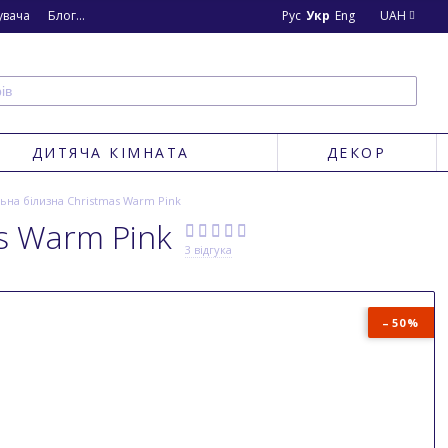
увача
Блог
Новини
Рус
Укр
Eng
UAH
ДИТЯЧА КІМНАТА
ДЕКОР
льна білизна Christmas Warm Pink
s Warm Pink
3 відгука
50%