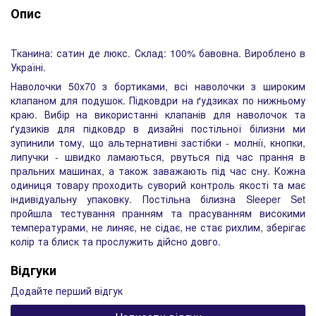
Опис
Тканина: сатин де люкс. Склад: 100% бавовна. Вироблено в
Україні.
Наволочки 50х70 з бортиками, всі наволочки з широким
клапаном для подушок. Підковдри на ґудзиках по нижньому
краю. Вибір на використанні клапанів для наволочок та
ґудзиків для підковдр в дизайні постільної білизни ми
зупинили тому, що альтернативні застібки - молнії, кнопки,
липучки - швидко ламаються, рвуться під час прання в
пральних машинах, а також заважають під час сну. Кожна
одиниця товару проходить суворий контроль якості та має
індивідуальну упаковку. Постільна білизна Sleeper Set
пройшла тестування пранням та прасуванням високими
температурами, не линяє, не сідає, не стає рихлим, зберігає
колір та блиск та прослужить дійсно довго.
Відгуки
Додайте перший відгук