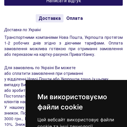
Написати відгук
Доставка
Оплата
Доставка по Україні
Транспортними компаніями Нова Пошта, Укрпошта протягом
1-2 робочих днів згідно з діючими тарифами. Оплата
замовлення можлива готівкою при отриманні замовлення
або переказом на картку-рахунок Приватбанку.
Для замовлень по Україні Ви можете
або сплатити замовлення при отриманні
у відділенні Нової Пошти або Укрпошти тощо (у цьому
випадку Ви також сплачуєте накладений платіж),
або зробити передоплату на розрахунковий рахунок.
Ми використовуємо
Постоплата (накладений платіж) діє тільки для постійних
клієнтів нашого інтернет-магазину.
файли cookie
У нашому інтернет-магазині діє накопичувальна система
знижок. Після здійснення і оплати замовлень на суму понад
3000 грн., Ви отримуєте знижку 2%, 7000 - 5%, 10 000 грн. -
Цей вебсайт використовує файли
10%. Знижка фіксується у Вашому персональному кабінеті,
cookie та інші технології