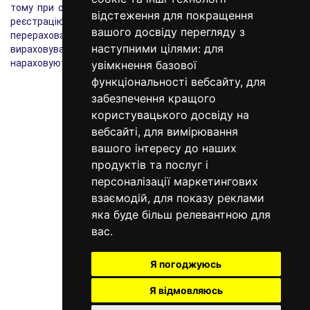
тому при оформленні першого замовлення важливо пройти
відстеження для покращення
реєстрацію на нашому сайті. При досягненні порогів
вашого досвіду перегляду з
перерахованих вище сум, система автоматично буде
вираховувати знижку. Персональні знижки не
наступними цілями:
для
нараховуються на акційні товари з уже існуючими знижками.
увімкнення базової
функціональності вебсайту
,
для
забезпечення кращого
користувацького досвіду на
вебсайті
,
для вимірювання
вашого інтересу до наших
продуктів та послуг і
персоналізації маркетингових
098 640-93-46
взаємодій
,
для показу реклами
Контактна інформація
яка буде більш релевантною для
вас
.
Повна версія сайту
© 2014—2026
Я погоджуюсь
Створи свій сон!
Я відмовляюсь
Рус
Eng