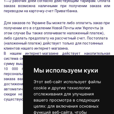
1—2 рабочих дней согласно действующим тарифам. Оплата
заказа возможна наличными при получении заказа или
переводом на карточку-счет Приватбанка.
Для заказов по Украине Вы можете либо оплатить заказ при
получении его в отделении Новой Почты или Укрпочты (в
этом случае Вы также оплачиваете наложенный платеж),
либо сделать предоплату на рассчетный счет. Постоплата
(наложенный платеж) действует только для постоянных
клиентов нашего интернет-магазина.
В нашем интернет-магазине действует накопительная
система скидок. После осуществления и оплаты заказов на
сумму выше 3000 грн., Вы получаете скидку 2%, 7000 - 5%,
10 000 грн. - 10%. Скидка фиксируется в Вашем
Мы используем куки
персональном кабинете, поэтому при оформлении первого
заказа важно пройти регистрацию на нашем сайте. При
Этот веб-сайт использует файлы
достижении порогов вышеперечисленных сумм, система
cookie и другие технологии
автоматически будет высчитывать скидку. Персональные
скидки не насчитываются на акционные товары с уже
отслеживания для улучшения
существующими скидками.
вашего просмотра в следующих
целях:
для включения основных
функций веб-сайта
,
чтобы