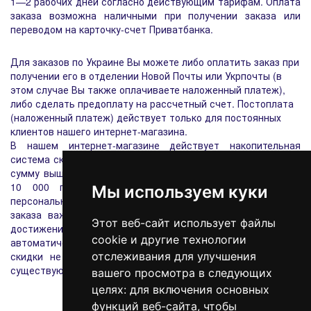
1—2 рабочих дней согласно действующим тарифам. Оплата
заказа возможна наличными при получении заказа или
переводом на карточку-счет Приватбанка.
Для заказов по Украине Вы можете либо оплатить заказ при
получении его в отделении Новой Почты или Укрпочты (в
этом случае Вы также оплачиваете наложенный платеж),
либо сделать предоплату на рассчетный счет. Постоплата
(наложенный платеж) действует только для постоянных
клиентов нашего интернет-магазина.
В нашем интернет-магазине действует накопительная
система скидок. После осуществления и оплаты заказов на
сумму выше 3000 грн., Вы получаете скидку 2%, 7000 - 5%,
10 000 грн. - 10%. Скидка фиксируется в Вашем
Мы используем куки
персональном кабинете, поэтому при оформлении первого
заказа важно пройти регистрацию на нашем сайте. При
Этот веб-сайт использует файлы
достижении порогов вышеперечисленных сумм, система
cookie и другие технологии
автоматически будет высчитывать скидку. Персональные
скидки не насчитываются на акционные товары с уже
отслеживания для улучшения
существующими скидками.
вашего просмотра в следующих
целях:
для включения основных
функций веб-сайта
,
чтобы