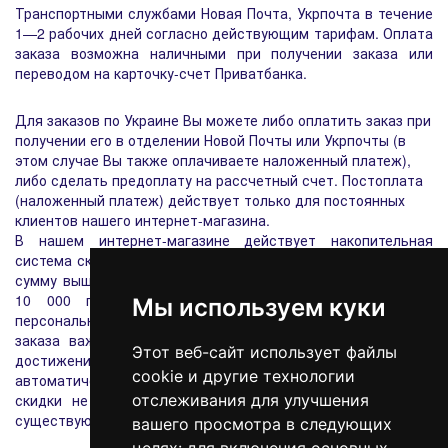
Транспортными службами Новая Почта, Укрпочта в течение
1—2 рабочих дней согласно действующим тарифам. Оплата
заказа возможна наличными при получении заказа или
переводом на карточку-счет Приватбанка.
Для заказов по Украине Вы можете либо оплатить заказ при
получении его в отделении Новой Почты или Укрпочты (в
этом случае Вы также оплачиваете наложенный платеж),
либо сделать предоплату на рассчетный счет. Постоплата
(наложенный платеж) действует только для постоянных
клиентов нашего интернет-магазина.
В нашем интернет-магазине действует накопительная
система скидок. После осуществления и оплаты заказов на
сумму выше 3000 грн., Вы получаете скидку 2%, 7000 - 5%,
10 000 грн. - 10%. Скидка фиксируется в Вашем
Мы используем куки
персональном кабинете, поэтому при оформлении первого
заказа важно пройти регистрацию на нашем сайте. При
Этот веб-сайт использует файлы
достижении порогов вышеперечисленных сумм, система
cookie и другие технологии
автоматически будет высчитывать скидку. Персональные
скидки не насчитываются на акционные товары с уже
отслеживания для улучшения
существующими скидками.
вашего просмотра в следующих